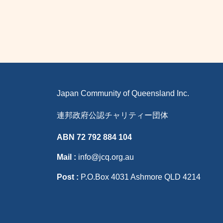
Japan Community of Queensland Inc.
連邦政府公認チャリティー団体
ABN 72 792 884 104
Mail :
info@jcq.org.au
Post :
P.O.Box 4031 Ashmore QLD 4214